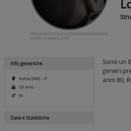
L
Str
profilo completo al 0%
Sono un Ba
Info generiche
generi pr
Roma (RM) - IT
anni 80, 
39 anni
M
Date e
Statistiche