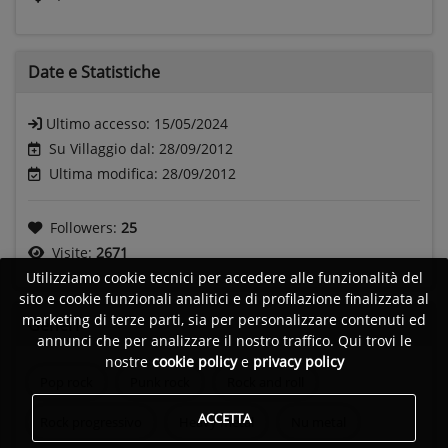
Date e
Statistiche
Ultimo accesso:
15/05/2024
Su Villaggio dal: 28/09/2012
Ultima modifica: 28/09/2012
Followers:
25
Visite:
2671
Utilizziamo cookie tecnici per accedere alle funzionalità del
sito e cookie funzionali analitici e di profilazione finalizzata al
marketing di terze parti, sia per personalizzare contenuti ed
Generi
annunci che per analizzare il nostro traffico. Qui trovi le
nostre
cookie policy
e
privacy policy
Pop rock
Punk rock
Rock and roll
ACCETTA
Rock progressivo
Heavy metal
Nu metal