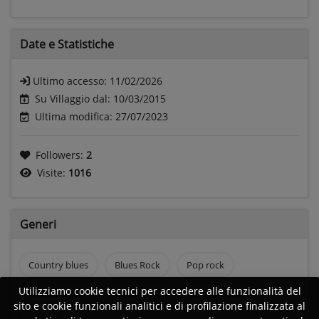
Date e
Statistiche
Ultimo accesso:
11/02/2026
Su Villaggio dal: 10/03/2015
Ultima modifica: 27/07/2023
Followers:
2
Visite:
1016
Generi
Country blues
Blues Rock
Pop rock
Utilizziamo cookie tecnici per accedere alle funzionalità del
Rock and roll
Rock anni 80
Rock anni 90
sito e cookie funzionali analitici e di profilazione finalizzata al