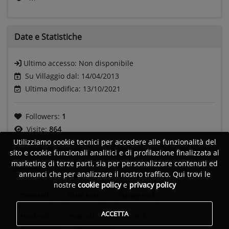
Date e
Statistiche
Ultimo accesso:
Non disponibile
Su Villaggio dal: 14/04/2013
Ultima modifica: 13/10/2021
Followers:
1
Visite:
864
Utilizziamo cookie tecnici per accedere alle funzionalità del
sito e cookie funzionali analitici e di profilazione finalizzata al
marketing di terze parti, sia per personalizzare contenuti ed
Generi
annunci che per analizzare il nostro traffico. Qui trovi le
nostre
cookie policy
e
privacy policy
Dixieland
Blues Rock
Garage rock
ACCETTA
Hard rock
Pop rock
Punk rock