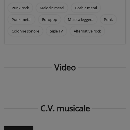
Punk rock
Melodic metal
Gothic metal
Punk metal
Europop
Musica leggera
Punk
Colonne sonore
Sigle TV
Alternative rock
Video
C.V. musicale