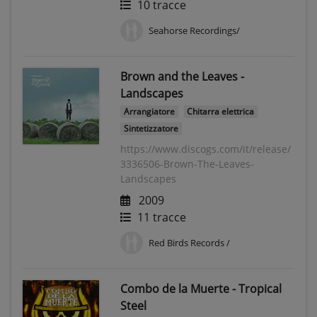
10 tracce
Seahorse Recordings/
Brown and the Leaves -
Landscapes
Arrangiatore
Chitarra elettrica
Sintetizzatore
https://www.discogs.com/it/release/
3336506-Brown-The-Leaves-
Landscapes
2009
11 tracce
Red Birds Records /
Combo de la Muerte - Tropical
Steel