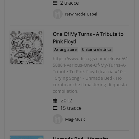
2 tracce
New Model Label
One Of My Turns - A Tribute to
Pink Floyd
Arrangiatore
Chitarra elettrica
https://www.discogs.com/release/61
58884-Various-One-Of-My-Turns-A-
Tribute-To-Pink-Floyd (traccia #10 =
"Crying Song" - Unmade Bed). Ho
curato anche il mastering di questa
compilation.
2012
15 tracce
Mag-Music