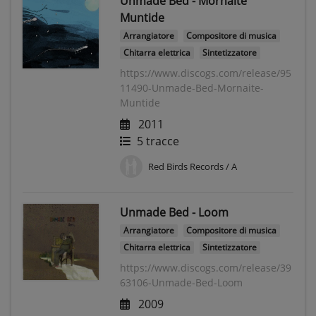
Unmade Bed - Mornaite
Muntide
Arrangiatore
Compositore di musica
Chitarra elettrica
Sintetizzatore
https://www.discogs.com/release/95
11490-Unmade-Bed-Mornaite-
Muntide
2011
5 tracce
Red Birds Records / A
Unmade Bed - Loom
Arrangiatore
Compositore di musica
Chitarra elettrica
Sintetizzatore
https://www.discogs.com/release/39
63106-Unmade-Bed-Loom
2009