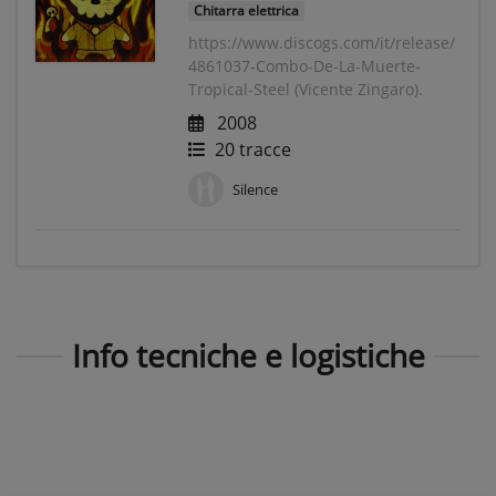
Chitarra elettrica
https://www.discogs.com/it/release/
4861037-Combo-De-La-Muerte-
Tropical-Steel (Vicente Zingaro).
2008
20 tracce
Silence
Info tecniche e logistiche