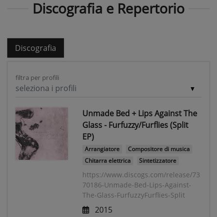
Discografia e Repertorio
Discografia
filtra per profili
seleziona i profili
Unmade Bed + Lips Against The
Glass - Furfuzzy/Furflies (Split
EP)
Arrangiatore
Compositore di musica
Chitarra elettrica
Sintetizzatore
https://www.discogs.com/release/73
70186-Unmade-Bed-Lips-Against-
The-Glass-FurfuzzyFurflies-Split
2015