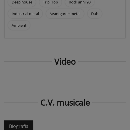
Deep house
Trip Hop
Rock anni 90
Industrial metal
Avantgarde metal
Dub
Ambient
Video
C.V. musicale
Biografia