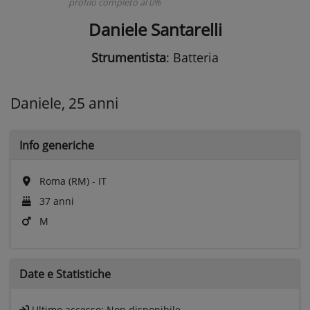
profilo completo al 0%
Daniele Santarelli
Strumentista
: Batteria
Daniele, 25 anni
Info generiche
Roma (RM) - IT
37 anni
M
Date e
Statistiche
Ultimo accesso:
Non disponibile