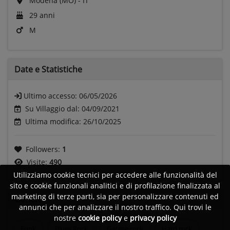
Modena (MO) - IT
29 anni
M
Date e
Statistiche
Ultimo accesso:
06/05/2026
Su Villaggio dal: 04/09/2021
Ultima modifica: 26/10/2025
Followers:
1
Visite:
490
Utilizziamo cookie tecnici per accedere alle funzionalità del
sito e cookie funzionali analitici e di profilazione finalizzata al
marketing di terze parti, sia per personalizzare contenuti ed
Generi
annunci che per analizzare il nostro traffico. Qui trovi le
nostre
cookie policy
e
privacy policy
Funk
Blues Rock
Garage rock
Hard rock