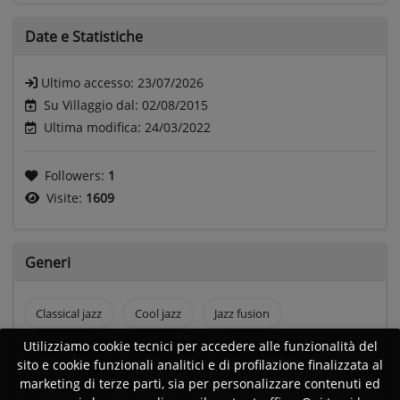
Date e
Statistiche
Ultimo accesso:
23/07/2026
Su Villaggio dal: 02/08/2015
Ultima modifica: 24/03/2022
Followers:
1
Visite:
1609
Generi
Classical jazz
Cool jazz
Jazz fusion
Utilizziamo cookie tecnici per accedere alle funzionalità del
Blues Rock
Rock and roll
Rock psichedelico
sito e cookie funzionali analitici e di profilazione finalizzata al
marketing di terze parti, sia per personalizzare contenuti ed
Rock anni 70
Chill out