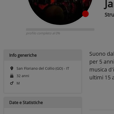
J
Str
profilo completo al 0%
Suono dal 
Info generiche
per 5 anni
San Floriano del Collio (GO) - IT
musica d'i
32 anni
ultimi 15 
M
Date e
Statistiche