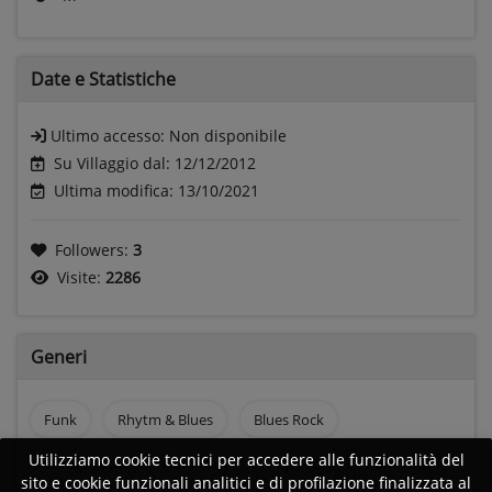
Date e
Statistiche
Ultimo accesso:
Non disponibile
Su Villaggio dal: 12/12/2012
Ultima modifica: 13/10/2021
Followers:
3
Visite:
2286
Generi
Funk
Rhytm & Blues
Blues Rock
Utilizziamo cookie tecnici per accedere alle funzionalità del
Garage rock
Hard rock
Pop rock
Punk rock
sito e cookie funzionali analitici e di profilazione finalizzata al