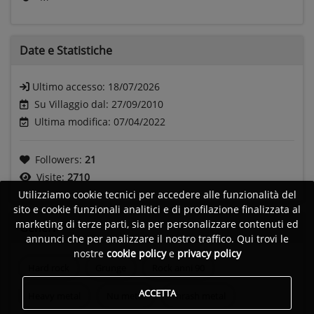
Date e
Statistiche
Ultimo accesso:
18/07/2026
Su Villaggio dal: 27/09/2010
Ultima modifica: 07/04/2022
Followers:
21
Visite:
2710
Utilizziamo cookie tecnici per accedere alle funzionalità del
sito e cookie funzionali analitici e di profilazione finalizzata al
marketing di terze parti, sia per personalizzare contenuti ed
Generi
annunci che per analizzare il nostro traffico. Qui trovi le
nostre
cookie policy
e
privacy policy
Hard rock
Grunge
Rock anni 90
ACCETTA
Heavy metal
Nu metal
Thrash metal