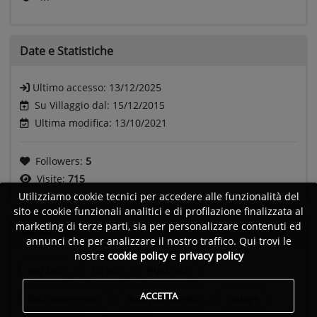
Date e
Statistiche
Ultimo accesso:
13/12/2025
Su Villaggio dal: 15/12/2015
Ultima modifica: 13/10/2021
Followers:
5
Visite:
715
Utilizziamo cookie tecnici per accedere alle funzionalità del
sito e cookie funzionali analitici e di profilazione finalizzata al
marketing di terze parti, sia per personalizzare contenuti ed
Generi
annunci che per analizzare il nostro traffico. Qui trovi le
nostre
cookie policy
e
privacy policy
Jazz funk
Nu jazz
Punk rock
ACCETTA
Rock progressivo
Rock psichedelico
Grunge