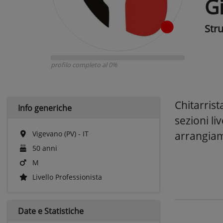
G
Str
profilo completo al 0%
Chitarris
Info generiche
sezioni liv
Vigevano (PV) - IT
arrangia
50 anni
M
Livello Professionista
Date e
Statistiche