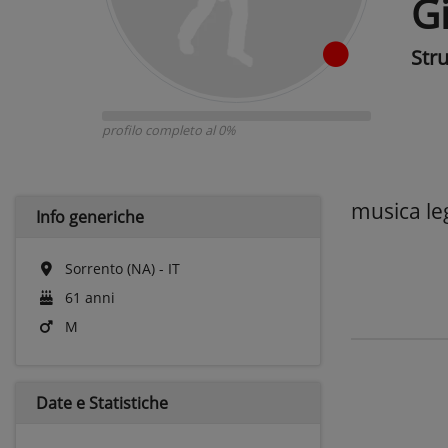
G
Str
profilo completo al 0%
musica le
Info generiche
Sorrento (NA) - IT
61 anni
M
Date e
Statistiche