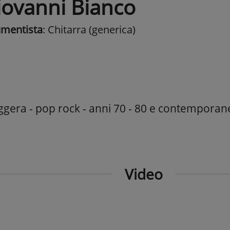
iovanni Bianco
umentista
: Chitarra (generica)
ggera - pop rock - anni 70 - 80 e contemporan
Video