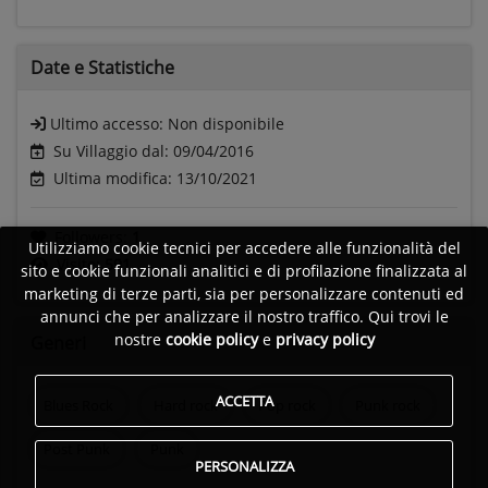
Date e
Statistiche
Ultimo accesso:
Non disponibile
Su Villaggio dal: 09/04/2016
Ultima modifica: 13/10/2021
Followers:
1
Utilizziamo cookie tecnici per accedere alle funzionalità del
Visite:
591
sito e cookie funzionali analitici e di profilazione finalizzata al
marketing di terze parti, sia per personalizzare contenuti ed
annunci che per analizzare il nostro traffico. Qui trovi le
nostre
cookie policy
e
privacy policy
Generi
ACCETTA
Blues Rock
Hard rock
Pop rock
Punk rock
Post Punk
Punk
PERSONALIZZA