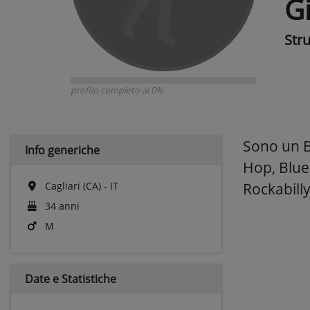
G
Str
profilo completo al 0%
Sono un Ba
Info generiche
Hop, Blue
Cagliari (CA) - IT
Rockabilly
34 anni
M
Date e
Statistiche