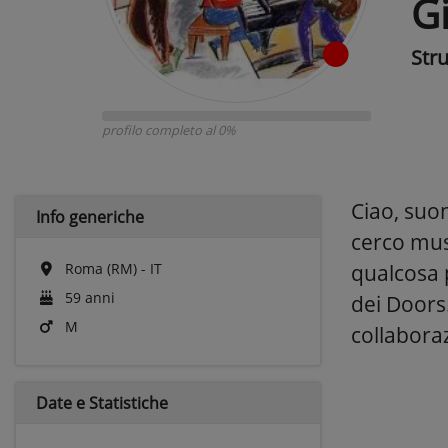
G
Str
profilo completo al 0%
Ciao, suon
Info generiche
cerco musi
Roma (RM) - IT
qualcosa 
59 anni
dei Doors.
M
collaboraz
Date e
Statistiche