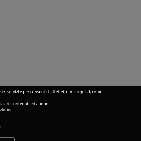
stri servizi e per consentirti di effettuare acquisti, come
alizzare contenuti ed annunci.
azione.
y