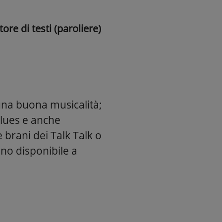
ore di testi (paroliere)
 una buona musicalità;
blues e anche
brani dei Talk Talk o
ono disponibile a