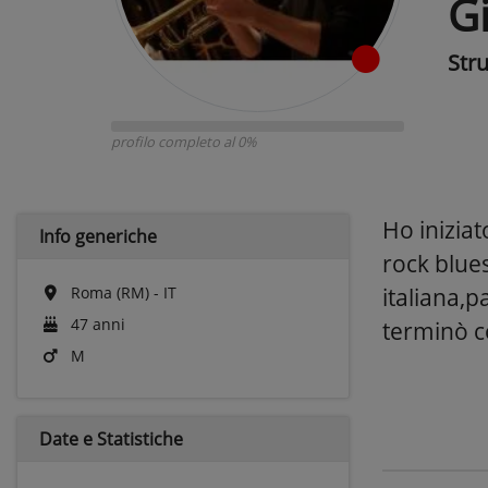
G
Str
profilo completo al 0%
Ho inizia
Info generiche
rock blue
Roma (RM) - IT
italiana,p
47 anni
terminò co
M
Date e
Statistiche