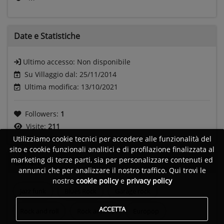
Date e
Statistiche
Ultimo accesso:
Non disponibile
Su Villaggio dal: 25/11/2014
Ultima modifica: 13/10/2021
Followers:
1
Visite:
211
Utilizziamo cookie tecnici per accedere alle funzionalità del
sito e cookie funzionali analitici e di profilazione finalizzata al
marketing di terze parti, sia per personalizzare contenuti ed
Generi
annunci che per analizzare il nostro traffico. Qui trovi le
nostre
cookie policy
e
privacy policy
Jazz funk
Blues Rock
Garage rock
ACCETTA
Rock and roll
Rock anni 70
Europop