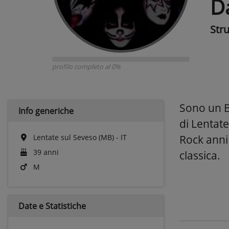
D
Str
profilo completo al 0%
Sono un B
Info generiche
di Lentate
Lentate sul Seveso (MB) - IT
Rock anni
39 anni
classica.
M
Date e
Statistiche