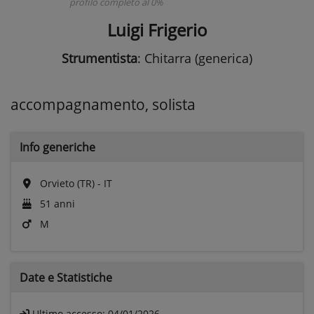
profilo completo al 0%
Luigi Frigerio
Strumentista
: Chitarra (generica)
accompagnamento, solista
Info generiche
Orvieto (TR) - IT
51 anni
M
Date e
Statistiche
Ultimo accesso:
04/01/2026