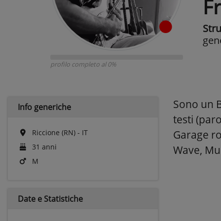
F
Str
gen
profilo completo al 0%
Sono un B
Info generiche
testi (par
Riccione (RN) - IT
Garage ro
31 anni
Wave, Mus
M
Date e
Statistiche