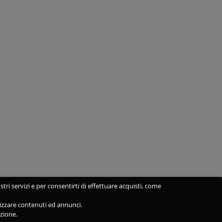
stri servizi e per consentirti di effettuare acquisti, come
alizzare contenuti ed annunci.
azione.