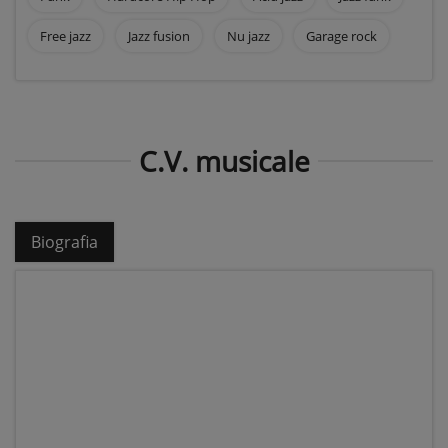
Free jazz
Jazz fusion
Nu jazz
Garage rock
C.V. musicale
Biografia