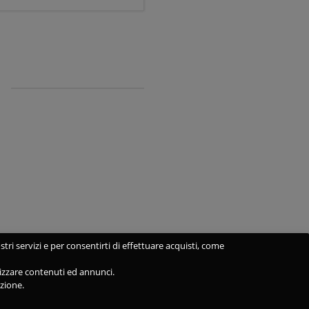
stri servizi e per consentirti di effettuare acquisti, come
alizzare contenuti ed annunci.
azione.