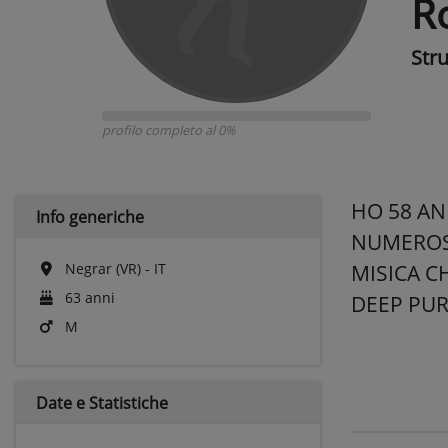
R
Str
profilo completo al 0%
HO 58 AN
Info generiche
NUMEROSE
Negrar (VR) - IT
MISICA C
63 anni
DEEP PUR
M
Date e
Statistiche