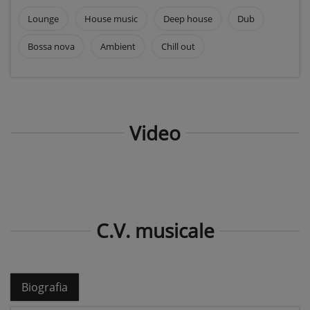
Lounge
House music
Deep house
Dub
Bossa nova
Ambient
Chill out
Video
C.V. musicale
Biografia