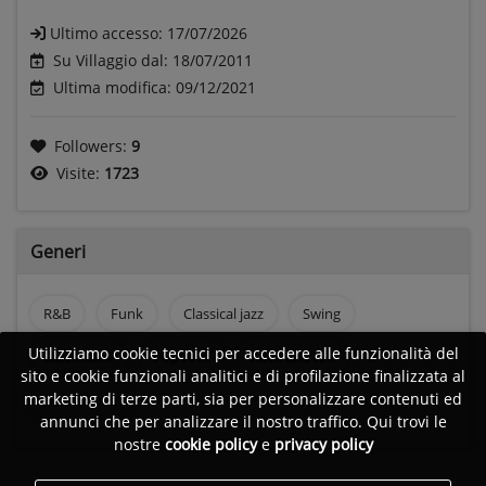
Ultimo accesso:
17/07/2026
Su Villaggio dal: 18/07/2011
Ultima modifica: 09/12/2021
Followers:
9
Visite:
1723
Generi
R&B
Funk
Classical jazz
Swing
Utilizziamo cookie tecnici per accedere alle funzionalità del
Blues Rock
Pop rock
Rock and roll
sito e cookie funzionali analitici e di profilazione finalizzata al
marketing di terze parti, sia per personalizzare contenuti ed
Bossa nova
annunci che per analizzare il nostro traffico. Qui trovi le
nostre
cookie policy
e
privacy policy