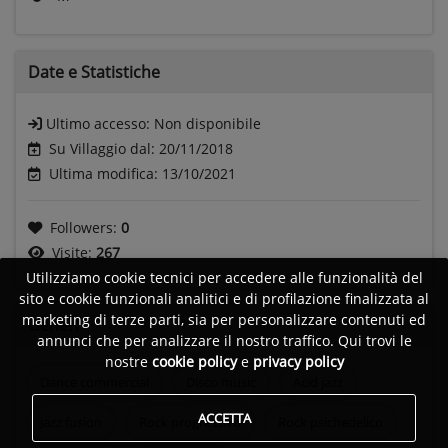
Date e
Statistiche
Ultimo accesso:
Non disponibile
Su Villaggio dal: 20/11/2018
Ultima modifica: 13/10/2021
Followers:
0
Visite:
267
Utilizziamo cookie tecnici per accedere alle funzionalità del
sito e cookie funzionali analitici e di profilazione finalizzata al
marketing di terze parti, sia per personalizzare contenuti ed
Generi
annunci che per analizzare il nostro traffico. Qui trovi le
nostre
cookie policy
e
privacy policy
Dance commercial
Disco music
Acid jazz
ACCETTA
Jazz fusion
Rock progressivo
Rock psichedelico