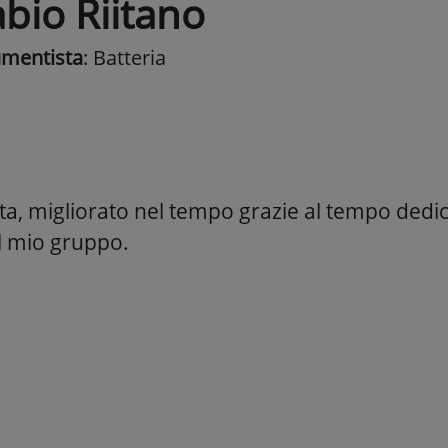
abio Riitano
umentista
: Batteria
ta, migliorato nel tempo grazie al tempo dedi
l mio gruppo.