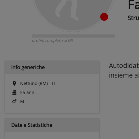
F
Str
profilo completo al 0%
Autodidat
Info generiche
insieme a
Nettuno (RM) - IT
55 anni
M
Date e
Statistiche