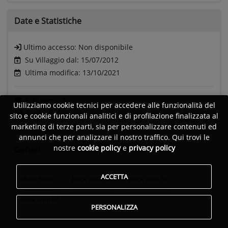
Date e
Statistiche
Ultimo accesso:
Non disponibile
Su Villaggio dal: 15/07/2012
Ultima modifica: 13/10/2021
Followers:
7
Utilizziamo cookie tecnici per accedere alle funzionalità del
Visite:
685
sito e cookie funzionali analitici e di profilazione finalizzata al
marketing di terze parti, sia per personalizzare contenuti ed
annunci che per analizzare il nostro traffico. Qui trovi le
nostre
cookie policy
e
privacy policy
Generi
ACCETTA
Blues Rock
Rock anni 60
Rock anni 70
Rock anni 80
PERSONALIZZA