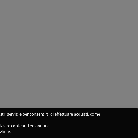
stri servizi e per consentirti di effettuare acquisti, come
alizzare contenuti ed annunci.
azione.