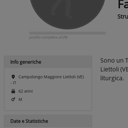
F
Str
profilo completo al 0%
Sono un Ta
Info generiche
Liettoli (
Campolongo Maggiore Liettoli (VE)
liturgica.
- IT
62 anni
M
Date e
Statistiche