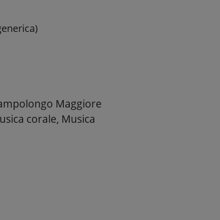
(generica)
di Campolongo Maggiore
 Musica corale, Musica