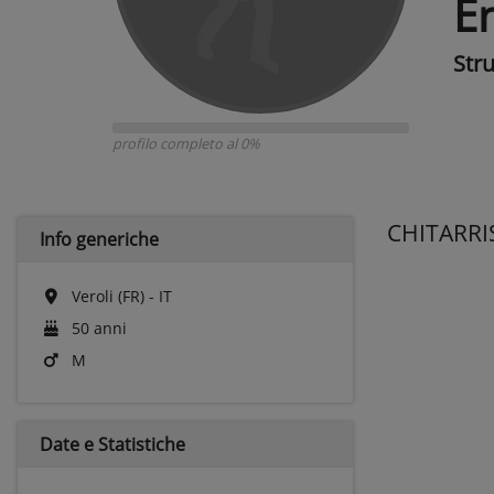
E
Str
profilo completo al 0%
CHITARRI
Info generiche
Veroli (FR) - IT
50 anni
M
Date e
Statistiche