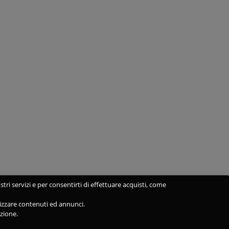
stri servizi e per consentirti di effettuare acquisti, come
alizzare contenuti ed annunci.
azione.