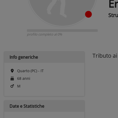
E
Str
profilo completo al 0%
Tributo a
Info generiche
Quarto (PC) - IT
68 anni
M
Date e
Statistiche