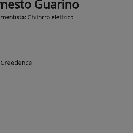
rnesto Guarino
umentista
: Chitarra elettrica
i Creedence