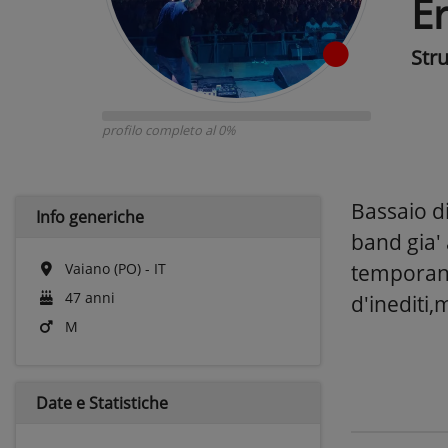
E
Str
profilo completo al 0%
Bassaio di
Info generiche
band gia' 
Vaiano (PO) - IT
temporan
47 anni
d'inediti
M
Date e
Statistiche