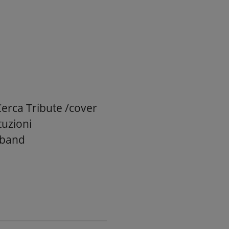
Cerca Tribute /cover
tuzioni
 band