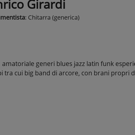
rico Girardi
umentista
: Chitarra (generica)
a amatoriale generi blues jazz latin funk esper
i tra cui big band di arcore, con brani propri di
.