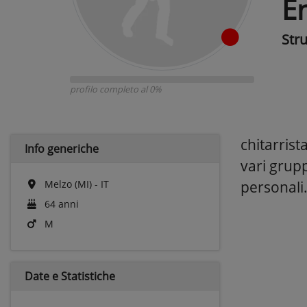
En
Str
profilo completo al 0%
chitarrist
Info generiche
vari grupp
Melzo (MI) - IT
personali
64 anni
M
Date e
Statistiche