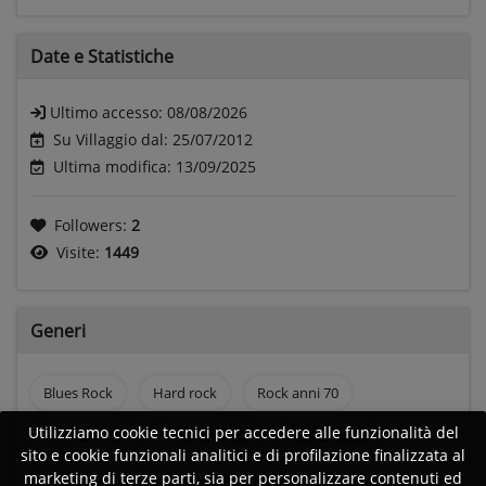
Date e
Statistiche
Ultimo accesso:
08/08/2026
Su Villaggio dal: 25/07/2012
Ultima modifica: 13/09/2025
Followers:
2
Visite:
1449
Generi
Blues Rock
Hard rock
Rock anni 70
Utilizziamo cookie tecnici per accedere alle funzionalità del
Rock anni 80
Rock anni 90
Musica sacra
sito e cookie funzionali analitici e di profilazione finalizzata al
marketing di terze parti, sia per personalizzare contenuti ed
Musica corale
Musica liturgica