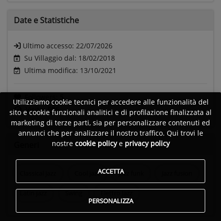
Date e
Statistiche
Ultimo accesso:
22/07/2026
Su Villaggio dal: 18/02/2018
Ultima modifica: 13/10/2021
Followers:
5
Utilizziamo cookie tecnici per accedere alle funzionalità del
Visite:
596
sito e cookie funzionali analitici e di profilazione finalizzata al
marketing di terze parti, sia per personalizzare contenuti ed
annunci che per analizzare il nostro traffico. Qui trovi le
nostre
cookie policy
e
privacy policy
Generi
ACCETTA
Classical jazz
Cool jazz
Jazz funk
Jazz fusion
Latin jazz
Swing
Elettro Jazz
PERSONALIZZA