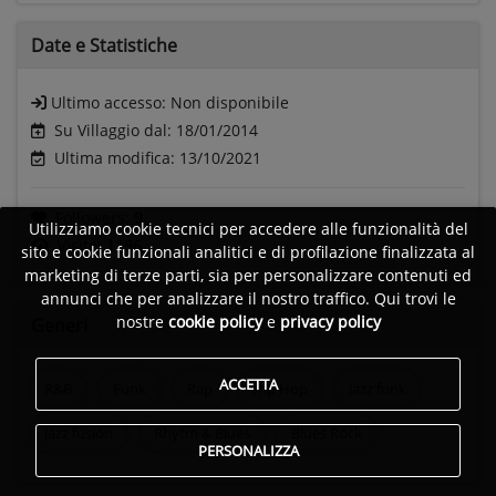
Date e
Statistiche
Ultimo accesso:
Non disponibile
Su Villaggio dal: 18/01/2014
Ultima modifica: 13/10/2021
Followers:
9
Utilizziamo cookie tecnici per accedere alle funzionalità del
Visite:
1196
sito e cookie funzionali analitici e di profilazione finalizzata al
marketing di terze parti, sia per personalizzare contenuti ed
annunci che per analizzare il nostro traffico. Qui trovi le
nostre
cookie policy
e
privacy policy
Generi
ACCETTA
R&B
Funk
Rap
Hip Hop
Jazz funk
Jazz fusion
Rhytm & Blues
Blues Rock
PERSONALIZZA