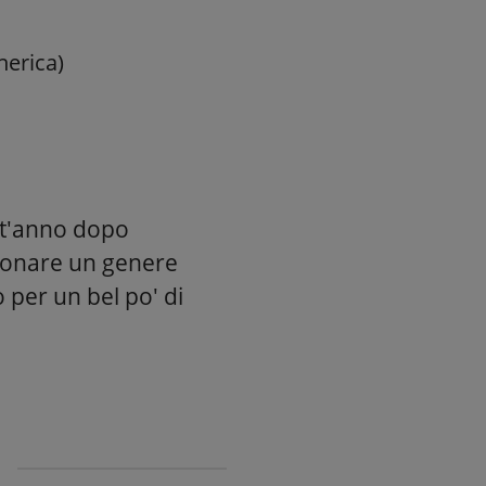
nerica)
st'anno dopo
uonare un genere
per un bel po' di