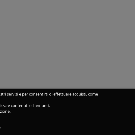
stri servizi e per consentirti di effettuare acquisti, come
alizzare contenuti ed annunci.
azione.
y