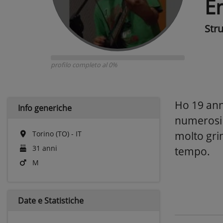
E
Str
profilo completo al 0%
Ho 19 ann
Info generiche
numerosi 
Torino (TO) - IT
molto gri
31 anni
tempo.
M
Date e
Statistiche