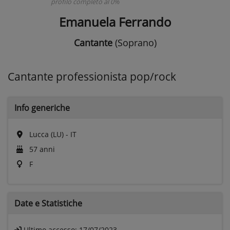
profilo completo al 0%
Emanuela Ferrando
Cantante
(Soprano)
Cantante professionista pop/rock
Info generiche
Lucca (LU) - IT
57 anni
F
Date e
Statistiche
Ultimo accesso:
17/07/2023