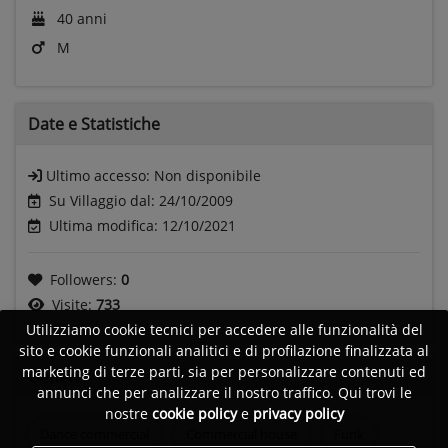
40 anni
M
Date e
Statistiche
Ultimo accesso:
Non disponibile
Su Villaggio dal: 24/10/2009
Ultima modifica: 12/10/2021
Followers:
0
Visite:
733
Utilizziamo cookie tecnici per accedere alle funzionalità del
sito e cookie funzionali analitici e di profilazione finalizzata al
marketing di terze parti, sia per personalizzare contenuti ed
Generi
annunci che per analizzare il nostro traffico. Qui trovi le
nostre
cookie policy
e
privacy policy
Dance commercial
Commercial house
Funk