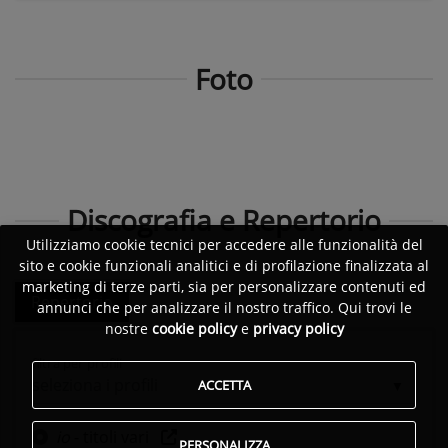
Foto
Discografia e Repertorio
Utilizziamo cookie tecnici per accedere alle funzionalità del
sito e cookie funzionali analitici e di profilazione finalizzata al
marketing di terze parti, sia per personalizzare contenuti ed
Repertorio
annunci che per analizzare il nostro traffico. Qui trovi le
nostre
cookie policy
e
privacy policy
filtra per profili
seleziona i profili
ACCETTA
io
- titoli vari
PERSONALIZZA