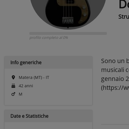
D
Str
profilo completo al 0%
Sono un b
Info generiche
musicali c
Matera (MT) - IT
gennaio 2
42 anni
(https://
M
Date e
Statistiche