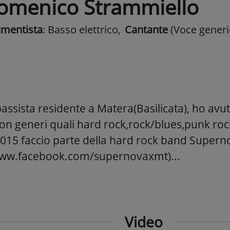
omenico Strammiello
umentista
: Basso elettrico
,
Cantante
(Voce generi
assista residente a Matera(Basilicata), ho avu
on generi quali hard rock,rock/blues,punk rock
015 faccio parte della hard rock band Supern
www.facebook.com/supernovaxmt)...
Video