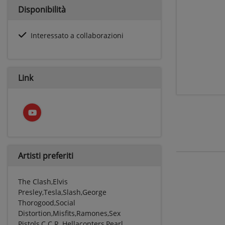
Disponibilità
Interessato a collaborazioni
Link
Artisti preferiti
The Clash,Elvis
Presley,Tesla,Slash,George
Thorogood,Social
Distortion,Misfits,Ramones,Sex
Pistols,C.C.R.,Hellacopters,Pearl