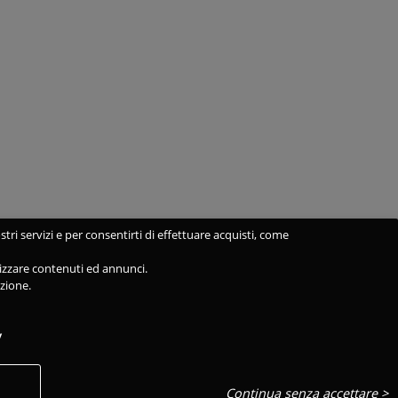
stri servizi e per consentirti di effettuare acquisti, come
alizzare contenuti ed annunci.
azione.
y
Continua senza accettare >