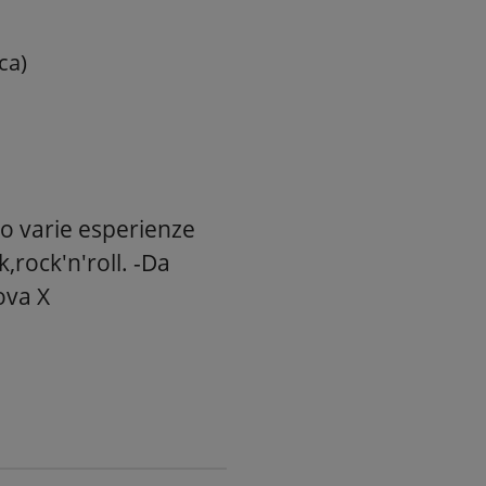
ca)
to varie esperienze
,rock'n'roll. -Da
ova X