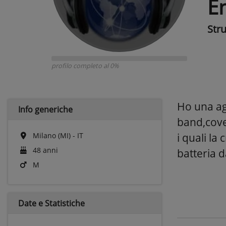
E
Str
profilo completo al 0%
Ho una ag
Info generiche
band,cover
Milano (MI) - IT
i quali l
48 anni
batteria da
M
Date e
Statistiche