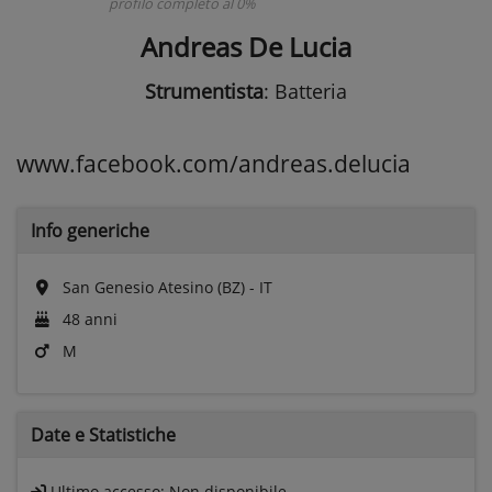
profilo completo al 0%
Andreas De Lucia
Strumentista
: Batteria
www.facebook.com/andreas.delucia
Info generiche
San Genesio Atesino (BZ) - IT
48 anni
M
Date e
Statistiche
Ultimo accesso:
Non disponibile