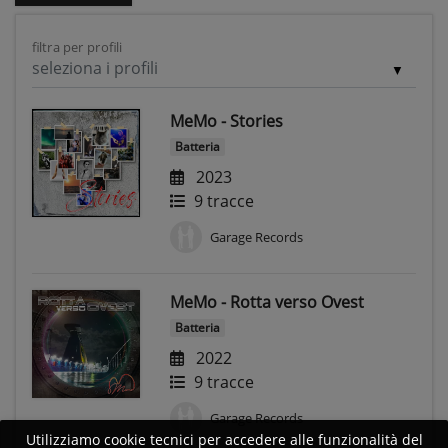
filtra per profili
seleziona i profili
MeMo - Stories
Batteria
2023
9 tracce
Garage Records
MeMo - Rotta verso Ovest
Batteria
2022
9 tracce
Garage Records
Utilizziamo cookie tecnici per accedere alle funzionalità del