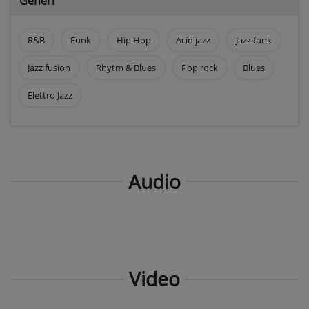
Generi
R&B
Funk
Hip Hop
Acid jazz
Jazz funk
Jazz fusion
Rhytm & Blues
Pop rock
Blues
Elettro Jazz
Audio
Video