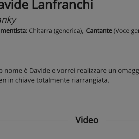
avide Lanfranchi
anky
umentista
: Chitarra (generica)
,
Cantante
(Voce ge
mio nome è Davide e vorrei realizzare un omagg
en in chiave totalmente riarrangiata.
Video