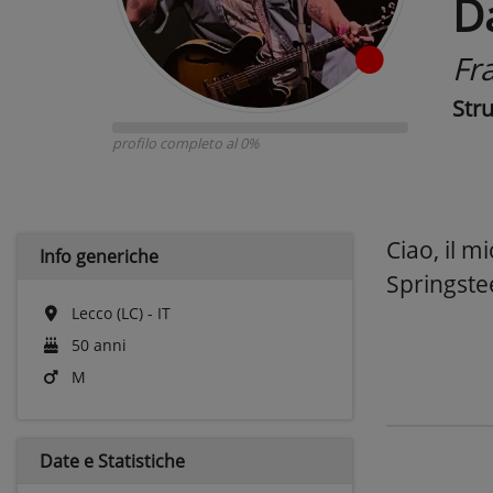
D
Fr
Str
profilo completo al 0%
Ciao, il 
Info generiche
Springste
Lecco (LC) - IT
50 anni
M
Date e
Statistiche