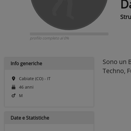
D
Str
profilo completo al 0%
Sono un Ba
Info generiche
Techno, F
Cabiate (CO) - IT
46 anni
M
Date e
Statistiche