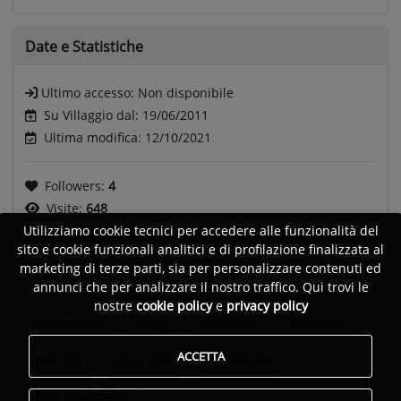
Date e
Statistiche
Ultimo accesso:
Non disponibile
Su Villaggio dal: 19/06/2011
Ultima modifica: 12/10/2021
Followers:
4
Visite:
648
Utilizziamo cookie tecnici per accedere alle funzionalità del
sito e cookie funzionali analitici e di profilazione finalizzata al
marketing di terze parti, sia per personalizzare contenuti ed
Generi
annunci che per analizzare il nostro traffico. Qui trovi le
nostre
cookie policy
e
privacy policy
New Orleans
Swing
Blues Rock
Hard rock
ACCETTA
Pop rock
Punk rock
Rock and roll
Rock psichedelico