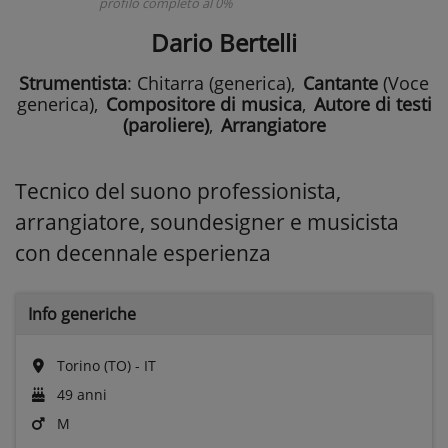
profilo completo al 0%
Dario Bertelli
Strumentista
: Chitarra (generica)
,
Cantante
(Voce
generica)
,
Compositore di musica
,
Autore di testi
(paroliere)
,
Arrangiatore
Tecnico del suono professionista,
arrangiatore, soundesigner e musicista
con decennale esperienza
Info generiche
Torino (TO) - IT
49 anni
M