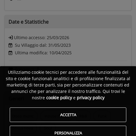
Date e
Statistiche
Ultimo accesso:
25/03/2026
Su Villaggio dal: 31/05/2023
Ultima modifica: 10/04/2025
Followers:
0
Utilizziamo cookie tecnici per accedere alle funzionalità del
Visite:
225
sito e cookie funzionali analitici e di profilazione finalizzata al
marketing di terze parti, sia per personalizzare contenuti ed
annunci che per analizzare il nostro traffico. Qui trovi le
nostre
cookie policy
e
privacy policy
Generi
ACCETTA
Disco music
House music
R&B
Funk
Bossa nova
Soul
PERSONALIZZA