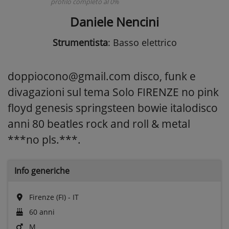
profilo completo al 0%
Daniele Nencini
Strumentista
: Basso elettrico
doppiocono@gmail.com disco, funk e
divagazioni sul tema Solo FIRENZE no pink
floyd genesis springsteen bowie italodisco
anni 80 beatles rock and roll & metal
***no pls.***.
Info generiche
Firenze (FI) - IT
60 anni
M